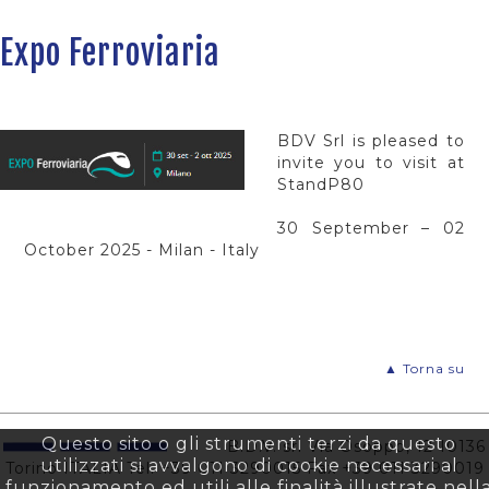
Expo Ferroviaria
BDV Srl is pleased to
invite you to visit at
StandP80
30 September – 02
October 2025 - Milan - Italy
▲ Torna su
Questo sito o gli strumenti terzi da questo
B.D.V. srl Via Osoppo, 12 10136
utilizzati si avvalgono di cookie necessari al
Torino ITALIA Tel. +39 011 3290015 Fax +39 011 3290019
funzionamento ed utili alle finalità illustrate nell