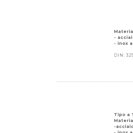
Materia
- accia
- inox a
DIN: 32
Tipo a 
Materia
-acciai
- inox a