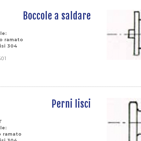
Boccole a saldare
le:
io ramato
isi 304
501
Perni lisci
T
le:
o ramato
isi 304