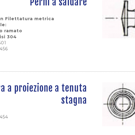
Perni a saldare
n Filettatura metrica
le:
io ramato
isi 304
501
0456
ra a proiezione a tenuta
stagna
0454