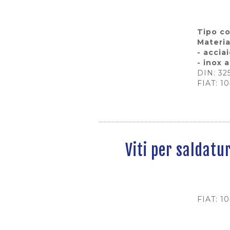
Tipo co
Materia
- accia
- inox a
DIN: 32
FIAT: 1
Viti per saldatu
FIAT: 1