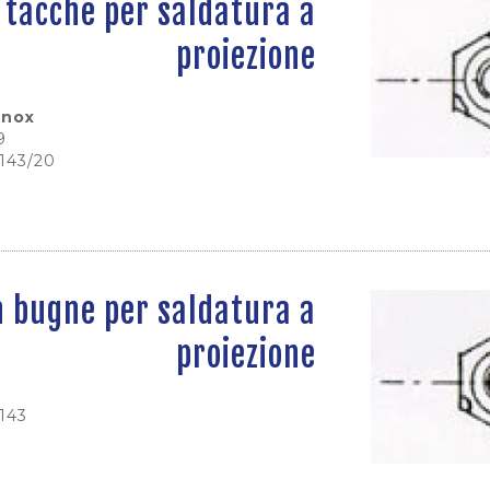
 tacche per saldatura a
proiezione
inox
9
0143/20
n bugne per saldatura a
proiezione
0143