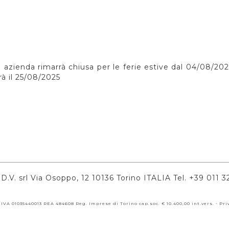
 azienda rimarrà chiusa per le ferie estive dal 04/08/20
rà il 25/08/2025
D.V. srl Via Osoppo, 12 10136 Torino ITALIA Tel. +39 011
.IVA 01035440013 REA 484608 Reg. Imprese di Torino cap.soc. € 10.400,00 int.vers. -
Pri