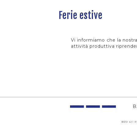
Ferie estive
Vi informiamo che la nostra
attività produttiva riprende
B.
BDV srl P